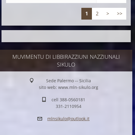
1
2
>
>>
MUVIMENTU DI LIBBIRAZZIUNI NAZZIUNALI
SIKULO
Sede Palermo -- Sicilia
sito web: www.mln-sikulo.org
cell 388-0560181
331-2110954
mlnsikul
o@outloo
k.it