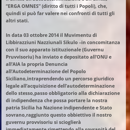
“ERGA OMNES” (diritto di tutti i Popoli), che,
quindi si può far valere nei confronti di tutti gli
altri stati.
In data 03 ottobre 2014 il Muvimentu di
Libbirazziuni Nazziunali Sikulo –in concomitanza
con il suo apparato istituzionale (Guvernu
Pruvvisoriu) ha inviato e depositato all’ONU e
all’AIA la propria Denuncia
all’Autodeterminazione del Popolo
Siciliano,intraprendendo un percorso giuridico
legale all’acquisizione dell’autodeterminazione
dello stesso,passo obbligatorio alla dichiarazione
di indipendenza che possa portare la nostra
patria Sicilia ha Nazione indipendente e Stato
sovrano,raggiunto questo obbiettivo il nostro
guvernu provvisoriu si scioglierà
immediatamente rimettendo alla sovranità del