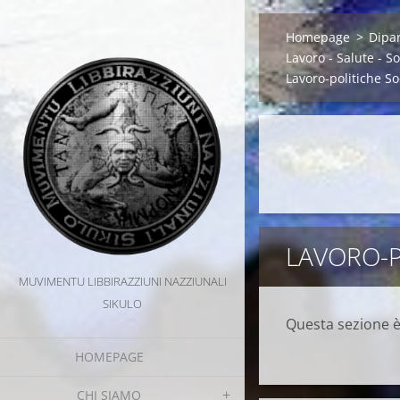
Homepage
>
Dipa
Lavoro - Salute - So
Lavoro-politiche So
LAVORO-P
MUVIMENTU LIBBIRAZZIUNI NAZZIUNALI
SIKULO
Questa sezione è
HOMEPAGE
CHI SIAMO