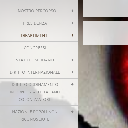
IL NOSTRO PERCORSO
PRESIDENZA
DIPARTIMENTI
CONGRESSI
STATUTO SICILIANO
DIRITTO INTERNAZIONALE
DIRITTO ORDINAMENTO
INTERNO STATO ITALIANO
COLONIZZATORE
NAZIONI E POPOLI NON
RICONOSCIUTE