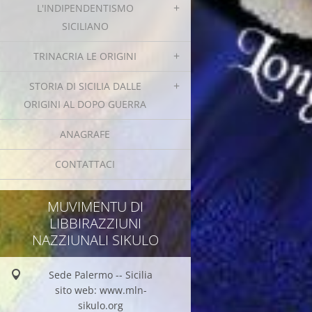
L'INDIPENDENTISMO
SICILIANO
TRINACRIA LE ORIGINI
STORIA DI SICILIA DALLE
ORIGINI AL DOPO GUERRA
ANAGRAFE
CONTATTACI
MUVIMENTU DI
LIBBIRAZZIUNI
NAZZIUNALI SIKULO
Sede Palermo -- Sicilia
sito web: www.mln-
sikulo.org