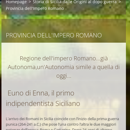
Homepage
>
Storia di Sicilia dalle Origini al dopo guerra
>
Provincia dell'Impero Romano
PROVINCIA DELL'IMPERO ROMANO
Regione dell'impero Romano...già
Autonoma,un'Autonomia simile a quella di
oggi...
Euno di Enna, il primo
indipendentista Siciliano
L’arrivo dei Romani in Sicilia coincide con l’inizio della prima guerra
punica (264-241 a.C.) che pose l’una contro l’altra le due maggiori
potenze dell’epoca: Roma e Cartagine. Dopo 24 anni di alterne