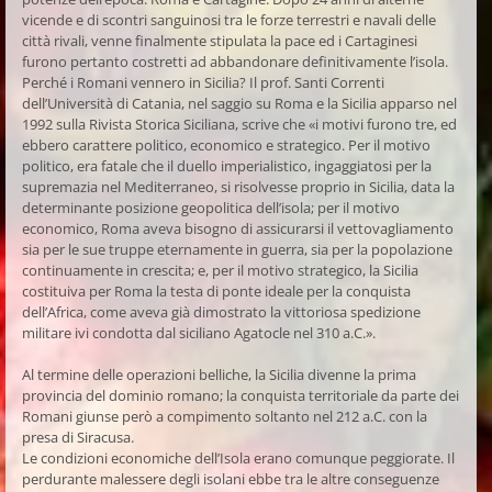
vicende e di scontri sanguinosi tra le forze terrestri e navali delle
città rivali, venne finalmente stipulata la pace ed i Cartaginesi
furono pertanto costretti ad abbandonare definitivamente l’isola.
Perché i Romani vennero in Sicilia? Il prof. Santi Correnti
dell’Università di Catania, nel saggio su Roma e la Sicilia apparso nel
1992 sulla Rivista Storica Siciliana, scrive che «i motivi furono tre, ed
ebbero carattere politico, economico e strategico. Per il motivo
politico, era fatale che il duello imperialistico, ingaggiatosi per la
supremazia nel Mediterraneo, si risolvesse proprio in Sicilia, data la
determinante posizione geopolitica dell’isola; per il motivo
economico, Roma aveva bisogno di assicurarsi il vettovagliamento
sia per le sue truppe eternamente in guerra, sia per la popolazione
continuamente in crescita; e, per il motivo strategico, la Sicilia
costituiva per Roma la testa di ponte ideale per la conquista
dell’Africa, come aveva già dimostrato la vittoriosa spedizione
militare ivi condotta dal siciliano Agatocle nel 310 a.C.».
Al termine delle operazioni belliche, la Sicilia divenne la prima
provincia del dominio romano; la conquista territoriale da parte dei
Romani giunse però a compimento soltanto nel 212 a.C. con la
presa di Siracusa.
Le condizioni economiche dell’Isola erano comunque peggiorate. Il
perdurante malessere degli isolani ebbe tra le altre conseguenze