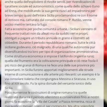
anche quella dell’esplodere di rivolte servili, per rivendicazioni di
carattere sociale ed autonomistico, come quella dello schiavo Euno
ad Enna, che mobilitando la sua gente riuscì ad impadronirsi per
breve tempo quasi dell’intera Sicilia proclamandosi re con il nome
di Antioco ma, catturato dal console romano P. Rutilio, venne
ucciso mentre tentava la fuga.
Fatta eccezione per poche comunità urbane, i Siciliani vennero di
frequente trattati non da alleati ma da sudditi veri e propri,
obbligati a pagare un tributo annuale in grano e costretti ad
obbedire. Durante il periodo repubblicano romano, tutte le città
siciliane godevano, ciò malgrado, di una qualche autonomia pur
diversificandosi tra loro per tipo di organizzazione amministrativa.
Come struttura economica si impose il latifondo (ingentia rura);
quella del frumento era la coltivazione principale e ciò rese l’isola il
più ricco dei granai di Roma e ne fece una delle sue province più
importanti. In Sicilia furono apportati miglioramenti alle strade
interne di comunicazione e alle arterie più rilevanti: un esempio è la
via consolare Valeria che congiungeva Messina a Siracusa, in uso
fino al XIX secolo. Fu la spina dorsale del versante ionico della
Sicilia.
Poco numerose le costruzioni di origine romana tra quelle
realizzate durante il periodo ellenistico e conservatesi fino ai nostri
giorni; fa eccezione la “Villa del Casale” a Piazza Armerina, ricca di
meravigliosi mosaici originali per contenuto. Ma altre splendide