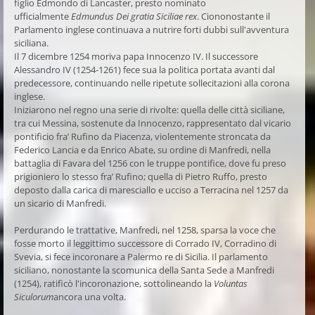
figlio Edmondo di Lancaster, presto nominato
ufficialmente
Edmundus Dei gratia Siciliae rex
. Ciononostante il
Parlamento inglese continuava a nutrire forti dubbi sull'avventura
siciliana.
Il 7 dicembre 1254 moriva papa Innocenzo IV. Il successore
Alessandro IV (1254-1261) fece sua la politica portata avanti dal
predecessore, continuando nelle ripetute sollecitazioni alla corona
inglese.
Iniziarono nel regno una serie di rivolte: quella delle città siciliane,
tra cui Messina, sostenute da Innocenzo, rappresentato dal vicario
pontificio fra’ Rufino da Piacenza, violentemente stroncata da
Federico Lancia e da Enrico Abate, su ordine di Manfredi, nella
battaglia di Favara del 1256 con le truppe pontifice, dove fu preso
prigioniero lo stesso fra’ Rufino; quella di Pietro Ruffo, presto
deposto dalla carica di maresciallo e ucciso a Terracina nel 1257 da
un sicario di Manfredi.
Perdurando le trattative, Manfredi, nel 1258, sparsa la voce che
fosse morto il leggittimo successore di Corrado IV, Corradino di
Svevia, si fece incoronare a Palermo re di Sicilia. Il parlamento
siciliano, nonostante la scomunica della Santa Sede a Manfredi
(1254), ratificò l'incoronazione, sottolineando la
Voluntas
Siculorum
ancora una volta.