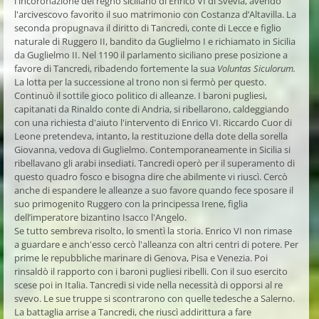
l'incoronazione del regno siciliano di Enrico VI di Svevia, avendo
l'arcivescovo favorito il suo matrimonio con Costanza d’Altavilla. La
seconda propugnava il diritto di Tancredi, conte di Lecce e figlio
naturale di Ruggero II, bandito da Guglielmo I e richiamato in Sicilia
da Guglielmo II. Nel 1190 il parlamento siciliano prese posizione a
favore di Tancredi, ribadendo fortemente la sua
Voluntas Siculorum.
La lotta per la successione al trono non si fermò per questo.
Continuò il sottile gioco politico di alleanze. I baroni pugliesi,
capitanati da Rinaldo conte di Andria, si ribellarono, caldeggiando
con una richiesta d'aiuto l'intervento di Enrico VI. Riccardo Cuor di
Leone pretendeva, intanto, la restituzione della dote della sorella
Giovanna, vedova di Guglielmo. Contemporaneamente in Sicilia si
ribellavano gli arabi insediati. Tancredi operò per il superamento di
questo quadro fosco e bisogna dire che abilmente vi riuscì. Cercò
anche di espandere le alleanze a suo favore quando fece sposare il
suo primogenito Ruggero con la principessa Irene, figlia
dell’imperatore bizantino Isacco l'Angelo.
Se tutto sembreva risolto, lo smentì la storia. Enrico VI non rimase
a guardare e anch'esso cercò l'alleanza con altri centri di potere. Per
prime le repubbliche marinare di Genova, Pisa e Venezia. Poi
rinsaldò il rapporto con i baroni pugliesi ribelli. Con il suo esercito
scese poi in Italia. Tancredi si vide nella necessità di opporsi al re
svevo. Le sue truppe si scontrarono con quelle tedesche a Salerno.
La battaglia arrise a Tancredi, che riuscì addirittura a fare