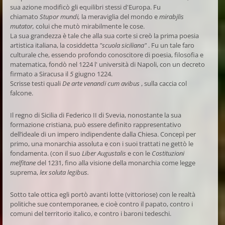
sua azione modificò gli equilibri stessi d'Europa. Fu
chiamato
Stupor mundi,
la meraviglia del mondo e
mirabjlis
mutator,
colui che mutò mirabilmente le cose.
La sua grandezza è tale che alla sua corte si creò la prima poesia
artistica italiana, la cosiddetta
"scuola siciliana"
. Fu un tale faro
culturale che, essendo profondo conoscitore di poesia, filosofia e
matematica, fondò nel 1224 l' università di Napoli, con un decreto
firmato a Siracusa il
5
giugno 1224.
Scrisse testi quali
De arte venandi cum avibus
, sulla caccia col
falcone.
Il regno di Sicilia di Federico II di Svevia, nonostante la sua
formazione cristiana, può essere definito rappresentativo
dell’ideale di un impero indipendente dalla Chiesa. Concepì per
primo, una monarchia assoluta e con i suoi trattati ne gettò le
fondamenta. (con il suo
Liber Augustalis
e con le
Costituzioni
melfitane
del 1231, fino alla visione della monarchia come legge
suprema,
lex soluta legibus.
Sotto tale ottica egli portò avanti lotte (vittoriose) con le realtà
politiche sue contemporanee, e cioè contro il papato, contro i
comuni del territorio italico, e contro i baroni tedeschi.