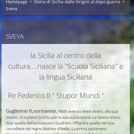
Homepage
>
Storia di Sicilia dalle Origini al dopo guerra
>
Sveva
SVEVA
la Sicilia al centro della
cultura....nasce la "Scuola Siciliana" e
la lingua Siciliana
Re Federico II " Stupor Mundi "
Guglielmo II,normanno, non
avendo eredi diretti, alla sua
morte , si scatenò la lotta per la sua successione. Le fazioni erano
due: quella
dell’arcivescovo Gualtiero Offamil
e quella
del vice
cancelliere del regno Matteo d’Aiello. La prima sosteneva