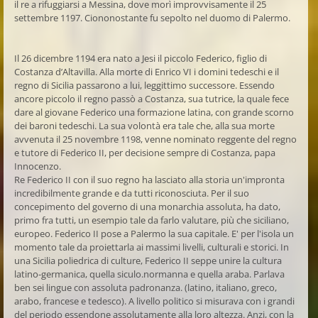
il re a rifuggiarsi a Messina, dove morì improvvisamente il 25
settembre 1197. Ciononostante fu sepolto nel duomo di Palermo.
Il 26 dicembre 1194 era
nato a Jesi il piccolo Federico, figlio di
Costanza
d’Altavilla. Alla morte di Enrico VI i domini tedeschi e il
regno di Sicilia passarono a lui, leggittimo successore. Essendo
ancore piccolo il regno passò a Costanza, sua tutrice, la quale fece
dare al giovane Federico una formazione latina, con grande scorno
dei baroni tedeschi. La sua volontà era tale che, alla sua morte
avvenuta il 25 novembre 1198, venne nominato reggente del regno
e tutore di Federico II, per decisione sempre di Costanza, papa
Innocenzo.
Re Federico II con il suo regno ha lasciato alla storia un'impronta
incredibilmente grande e da tutti riconosciuta. Per il suo
concepimento del governo di una monarchia assoluta, ha dato,
primo fra tutti, un esempio tale da farlo valutare, più che siciliano,
europeo. Federico II pose a Palermo la sua capitale. E' per l'isola un
momento tale da proiettarla ai massimi livelli, culturali e storici. In
una Sicilia poliedrica di culture, Federico II seppe unire la cultura
latino-germanica, quella siculo.normanna e quella araba. Parlava
ben sei lingue con assoluta padronanza. (latino, italiano, greco,
arabo, francese e tedesco). A livello politico si misurava con i grandi
del periodo essendone assolutamente alla loro altezza. Anzi, con la