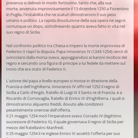
presenza si delineò in modo fortissimo, tanto che, alla sua
morte,
avvenuta improvvisamente il 13 dicembre 1250 a Fiorentino
in Puglia, l'instabilità che ne scaturì dimostrarono il suo peso
umano e politico. La rapida dissoluzione della sua opera ne segnò
comunque un dopo, sottolineando quanto aveva fatto in vita nel
suo regno di Sicilia.
Nel confronto politico tra Chiesa e Impero la morte improvvisa di
Federico II riaprì la disputa. Papa Innocenzo IV (1243-1254) cercò di
svincolarsi dalla morsa sveva, appoggiandosi ai baroni rivoltosi del
regno e cercando una figura di principe a lui fedele da mettere sul
trono che era stato di Federico II.
L'azione del papa a livello europeo si mosse in direzione della
Francia e dell'Inghilterra. Innocenzo IV offrì nel 1252 il regno di
Sicilia a Carlo d’Angiò, fratello di Luigi IX il Santo re di Francia, e a
Riccardo di Cornovaglia, fratello di Enrico III d’Inghilterra, i quali si
dimostrarono alquanto freddi, dovuto alle condizioni
pesantemente onerose dell'offerta.
Il 21 maggio 1254 morì l'imperatore svevo Corrado IV (legittimo
successore di Federico II), il quale governava il regno di Sicilia per
mezzo del fratellastro Manfredi.
Il 25 maggio 1254 il re inglese Enrico III accettò l'offerta per suo