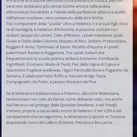
vi è anche la scissione definitiva tra la poesia e la musica, perchè i
versi non andavano più cantati (come ancora nella poesia
stilnovistica) ma recitati, e l'ideale della perfezione stlistica e quello
dell’amore «cortese», vero contenuto delle loro liriche.
Tra i componenti della "scuola" oltre a Federico II e ai suoi figli, Enzo
re di Sardegna, e Federico d’Antiochia, si possono contare tra i
siciliani: Jacopo da Lentini, Cielo d’Alcamo, i poeti messinesi, quali
Guido e Oddo delle Colonne, Mazzeo di Rico, Stefano Protonotaro,
Ruggeri d’ Amici, Tommaso di Sasso, Rinaldo d’Aquino e i poeti
palermitani Ranieri e Ruggerone. Tra i poeti italiani che
frequentarono la scuola poetica siciliana troviamo: il lombardo
Inghilfredi, il romano Abate di Tivoli, Pier della Vigna di Capua e
Giacomino Pugliese avellinese, i liguri Percivalle Doria e Paganino da
Sarzana, il calabrese Folco Ruffo e i toscani Arrigo Testa,
Compagnetto da Prato, e Jacopo Mostacci da Pisa.
Se la letteratura italiana nasce a Palermo, alla corte federiciana,
testimoniato non solo da Dante, come abbiamo visto, ma anche
dal Petrarca nel prologo delle
Epistolae Familiares, e
nel
Trionfo
d’amore
, proprio a causa della morte di Federico II nel 1250 e dai
cambiamenti che ne seguirono, la letteratura si spostò in Toscana,
acquisendo nomi del calibro di Dante, Petrarca e Boccaccio.