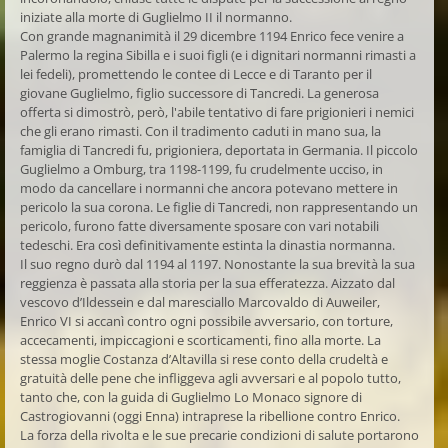
iniziate alla morte di Guglielmo II il normanno.
Con grande magnanimità il 29 dicembre 1194 Enrico fece venire a
Palermo la regina Sibilla e i suoi figli (e i dignitari normanni rimasti a
lei fedeli), promettendo le contee di Lecce e di Taranto per il
giovane Guglielmo, figlio successore di Tancredi. La generosa
offerta si dimostrò, però, l'abile tentativo di fare prigionieri i nemici
che gli erano rimasti. Con il tradimento caduti in mano sua, la
famiglia di Tancredi fu, prigioniera, deportata in Germania. Il piccolo
Guglielmo a Omburg, tra 1198-1199, fu crudelmente ucciso, in
modo da cancellare i normanni che ancora potevano mettere in
pericolo la sua corona. Le figlie di Tancredi, non rappresentando un
pericolo, furono fatte diversamente sposare con vari notabili
tedeschi. Era così definitivamente estinta la dinastia normanna.
Il suo regno durò dal 1194 al 1197. Nonostante la sua brevità la sua
reggienza è passata alla storia per la sua efferatezza. Aizzato dal
vescovo d’Ildessein e dal maresciallo Marcovaldo di Auweiler,
Enrico VI si accanì contro ogni possibile avversario, con torture,
accecamenti, impiccagioni e scorticamenti, fino alla morte. La
stessa moglie Costanza d’Altavilla si rese conto della crudeltà e
gratuità delle pene che infliggeva agli avversari e al popolo tutto,
tanto che, con la guida di Guglielmo Lo Monaco signore di
Castrogiovanni (oggi Enna) intraprese la ribellione contro Enrico.
La forza della rivolta e le sue precarie condizioni di salute portarono