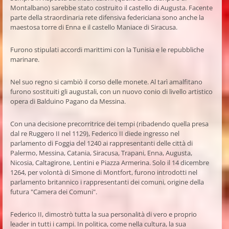
Montalbano) sarebbe stato costruito il castello di Augusta. Facente
parte della straordinaria rete difensiva federiciana sono anche la
maestosa torre di Enna e il castello Maniace di Siracusa.
Furono stipulati accordi marittimi con la Tunisia e le repubbliche
marinare.
Nel suo regno si cambiò il corso delle monete. Al tarì amalfitano
furono sostituiti gli augustali, con un nuovo conio di livello artistico
opera di Balduino Pagano da Messina.
Con una decisione precorritrice dei tempi (ribadendo quella presa
dal re Ruggero II nel 1129), Federico II diede ingresso nel
parlamento di Foggia del 1240 ai rappresentanti delle città di
Palermo, Messina, Catania, Siracusa, Trapani, Enna, Augusta,
Nicosia, Caltagirone, Lentini e Piazza Armerina. Solo il 14 dicembre
1264, per volontà di Simone di Montfort, furono introdotti nel
parlamento britannico i rappresentanti dei comuni, origine della
futura "Camera dei Comuni".
Federico II, dimostrò tutta la sua personalità di vero e proprio
leader in tutti i campi. In politica, come nella cultura, la sua