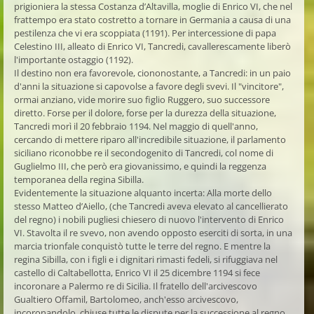
prigioniera la stessa Costanza d’Altavilla, moglie di Enrico VI, che nel
frattempo era stato costretto a tornare in Germania a causa di una
pestilenza che vi era scoppiata (1191). Per intercessione di papa
Celestino III, alleato di Enrico VI, Tancredi, cavallerescamente liberò
l'importante ostaggio (1192).
Il destino non era favorevole, ciononostante, a Tancredi: in un paio
d'anni la situazione si capovolse a favore degli svevi. Il "vincitore",
ormai anziano, vide morire suo figlio Ruggero, suo successore
diretto. Forse per il dolore, forse per la durezza della situazione,
Tancredi morì il 20 febbraio 1194. Nel maggio di quell'anno,
cercando di mettere riparo all'incredibile situazione, il parlamento
siciliano riconobbe re il secondogenito di Tancredi, col nome di
Guglielmo III, che però era giovanissimo, e quindi la reggenza
temporanea della regina Sibilla.
Evidentemente la situazione alquanto incerta: Alla morte dello
stesso Matteo d’Aiello, (che Tancredi aveva elevato al cancellierato
del regno) i nobili pugliesi chiesero di nuovo l'intervento di Enrico
VI. Stavolta il re svevo, non avendo opposto eserciti di sorta, in una
marcia trionfale conquistò tutte le terre del regno. E mentre la
regina Sibilla, con i figli e i dignitari rimasti fedeli, si rifuggiava nel
castello di Caltabellotta, Enrico VI il 25 dicembre 1194 si fece
incoronare a Palermo re di Sicilia. Il fratello dell'arcivescovo
Gualtiero Offamil, Bartolomeo, anch'esso arcivescovo,
incoronandolo, chiuse tutte le dispute per la successione al regno