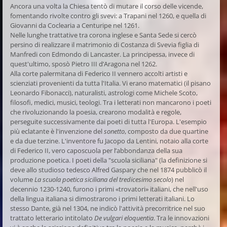
Ancora una volta la Chiesa tentò di mutare il corso delle vicende,
fomentando rivolte contro gli svevi: a
Trapani nel 1260, e quella di
Giovanni da Coclearia a Centuripe nel 1261.
Nelle lunghe trattative tra corona inglese e Santa Sede si cercò
persino di realizzare il matrimonio di Costanza di Svevia figlia di
Manfredi con Edmondo di Lancaster. La principessa, invece di
quest'ultimo, sposò Pietro III d’Aragona nel 1262.
Alla corte palermitana di Federico II vennero accolti artisti e
scienziati provenienti da tutta l'Italia. Vi erano matematici (il pisano
Leonardo Fibonacci), naturalisti, astrologi come Michele Scoto,
filosofi, medici, musici, teologi. Tra i letterati non mancarono i poeti
che rivoluzionando la poesia, crearono modalità e regole,
perseguite successivamente dai poeti di tutta l'Europa. L'esempio
più eclatante è l'invenzione del
sonetto
, composto da due quartine
e da due terzine. L'inventore fu Jacopo da Lentini, notaio alla corte
di Federico II, vero caposcuola per l’abbondanza della sua
produzione poetica. I poeti della "scuola siciliana" (la definizione si
deve allo studioso tedesco Alfred Gaspary che nel 1874 pubblicò il
volume
La scuola poetica siciliana del tredicesimo secolo
)
nel
decennio 1230-1240, furono i primi «trovatori» italiani, che nell'uso
della lingua italiana si dimostrarono i primi letterati italiani. Lo
stesso Dante, già nel 1304, ne indicò l'attività precorritrice nel suo
trattato letterario intitolato
De vulgari eloquentia
. Tra le innovazioni