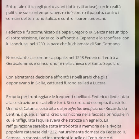
Sotto tale ottica egli portò avanti lotte (vittoriose) con le realtà
politiche sue contemporanee, e cioè contro il papato, contro i
comuni del territorio italico, e contro i baroni tedeschi.
Federico II fu scomunicato da papa Gregorio IX. Senza nessun tipo
di sottomissione, Federico lo affrontò a Ceprano e lo sconfisse, con
lui concluse, nel 1230, la pace che fu chiamata di San Germano.
Nonostante la scomunica papale, nel 1228 Federico II entrò a
Gerusalemme, e si incoronò re nella chiesa del Santo Sepolcro.
Con altrettanta decisione affrontò i ribelli arabi che gli si
opponevano in Sicilia, catturati furono esiliati a Lucera.
Proprio per fronteggiare le frequenti ribellioni, Federico diede inizio
alla costruzione di castelli e torri. Si ricorda, ad esempio, il castello
Ursino di Catania, costruito dal
praefectus aedificiorum
Riccardo da
Lentini, il quale, si narra, creò una nicchia nella facciata principale in
cui è raffigurata l’aquila sveva che strozza un agnello. La
raffigurazione sarebbe stata introdotta a memoria della rivolta
popolare catanese del 1232, naturalmente domata da Federico II.
Sempre in risposta ad insurrezioni (quelle di Centuripe e di