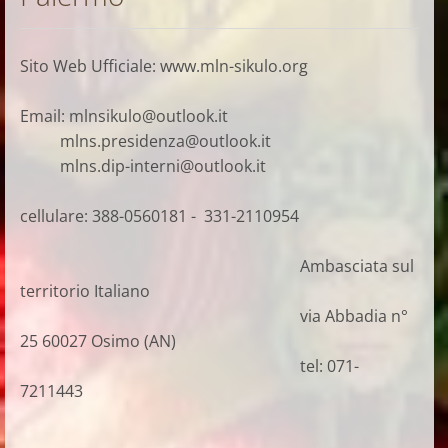
Sito Web Ufficiale: www.mln-sikulo.org
Email: mlnsikulo@outlook.it
mlns.presidenza@outlook.it
mlns.dip-interni@outlook.it
cellulare: 388-0560181 - 331-2110954
Ambasciata sul
territorio Italiano
via Abbadia n°
25 60027 Osimo (AN)
tel: 071-
7211443