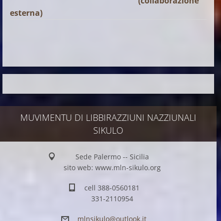
(collaborazione
esterna)
MUVIMENTU DI LIBBIRAZZIUNI NAZZIUNALI
SIKULO
Sede Palermo -- Sicilia
sito web: www.mln-sikulo.org
cell 388-0560181
331-2110954
mlnsikul
o@outloo
k.it