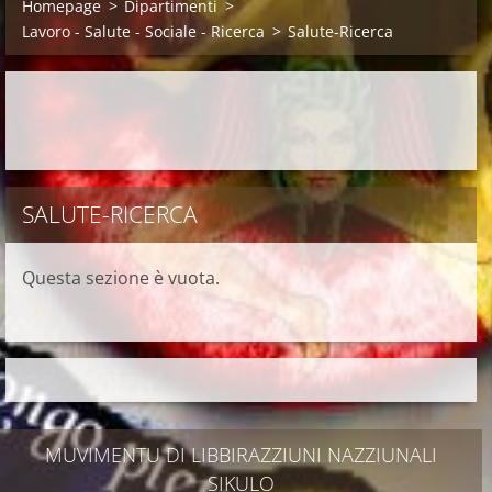
Homepage
>
Dipartimenti
>
Lavoro - Salute - Sociale - Ricerca
>
Salute-Ricerca
SALUTE-RICERCA
Questa sezione è vuota.
MUVIMENTU DI LIBBIRAZZIUNI NAZZIUNALI
SIKULO