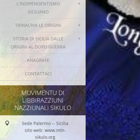
L'INDIPENDENTISMO
SICILIANO
TRINACRIA LE ORIGINI
STORIA DI SICILIA DALLE
ORIGINI AL DOPO GUERRA
ANAGRAFE
CONTATTACI
MUVIMENTU DI
LIBBIRAZZIUNI
NAZZIUNALI SIKULO
Sede Palermo -- Sicilia
sito web: www.mln-
sikulo.org