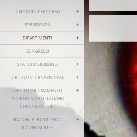
IL NOSTRO PERCORSO
PRESIDENZA
DIPARTIMENTI
CONGRESSI
STATUTO SICILIANO
DIRITTO INTERNAZIONALE
DIRITTO ORDINAMENTO
INTERNO STATO ITALIANO
COLONIZZATORE
NAZIONI E POPOLI NON
RICONOSCIUTE