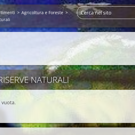
rtimenti
>
Agricoltura e Foreste
>
turali
RISERVE NATURALI
 vuota.