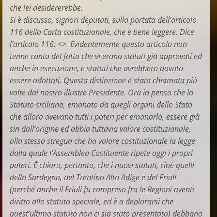
che lei desidererebbe.
Si è discusso, signori deputati, sulla portata dell’articolo
116 della Carta costituzionale, che è bene leggere. Dice
l’articolo 116: <>. Evidentemente questo articolo non
tenne conto del fatto che vi erano statuti già approvati ed
anche in esecuzione, e statuti che avrebbero dovuto
essere adottati. Questa distinzione è stata chiamata più
volte dal nostro illustre Presidente. Ora io penso che lo
Statuto siciliano, emanato da quegli organi dello Stato
che allora avevano tutti i poteri per emanarlo, essere già
sin dall’origine ed abbia tuttavia valore costituzionale,
alla stessa stregua che ha valore costituzionale la legge
dalla quale l’Assemblea Costituente ripete oggi i propri
poteri. È chiaro, pertanto, che i nuovi statuti, cioè quelli
della Sardegna, del Trentino Alto Adige e del Friuli
(perché anche il Friuli fu compreso fra le Regioni aventi
diritto allo statuto speciale, ed è a deplorarsi che
quest’ultimo statuto non ci sia stato presentato) debbano