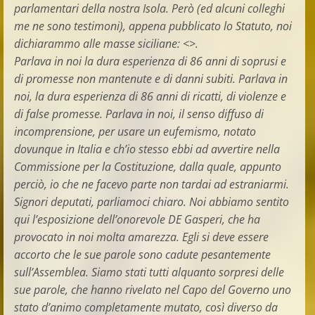
parlamentari della nostra Isola. Però (ed alcuni colleghi
me ne sono testimoni), appena pubblicato lo Statuto, noi
dichiarammo alle masse siciliane: <>.
Parlava in noi la dura esperienza di 86 anni di soprusi e
di promesse non mantenute e di danni subiti. Parlava in
noi, la dura esperienza di 86 anni di ricatti, di violenze e
di false promesse. Parlava in noi, il senso diffuso di
incomprensione, per usare un eufemismo, notato
dovunque in Italia e ch’io stesso ebbi ad avvertire nella
Commissione per la Costituzione, dalla quale, appunto
perciò, io che ne facevo parte non tardai ad estraniarmi.
Signori deputati, parliamoci chiaro. Noi abbiamo sentito
qui l’esposizione dell’onorevole DE Gasperi, che ha
provocato in noi molta amarezza. Egli si deve essere
accorto che le sue parole sono cadute pesantemente
sull’Assemblea. Siamo stati tutti alquanto sorpresi delle
sue parole, che hanno rivelato nel Capo del Governo uno
stato d’animo completamente mutato, così diverso da