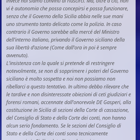
invece noi siamo convinti di riuscirci. Ma, oltre a ciò, non
vi è autonomia che possa concepirsi e possa funzionare,
senza che il Governo della Sicilia abbia nelle sue mani
uno strumento tanto delicato come la polizia. In caso
contrario il Governo sarebbe alla mercé del Ministro
dell’interno italiano, privando il Governo siciliano della
sua libertà d’azione (Come dall’ora in poi è sempre
avvenuto).
L’insistenza con la quale si pretende di restringere
notevolmente, se non di sopprimere i poteri del Governo
siciliano è molto sospetta e noi non possiamo non
ribellarci a questo tentativo. In ultimo debbo rilevare che
le tardive e non disinteressate obiezioni di ceti giudiziari e
forensi romani, accennate dall’onorevole DE Gasperi, alla
costituzione in Sicilia di sezioni della Corte di cassazione,
del Consiglio di Stato e della Corte dei conti, non hanno
alcun serio fondamento. Se le sezioni del Consiglio di
Stato e della Corte dei conti sono tecnicamente