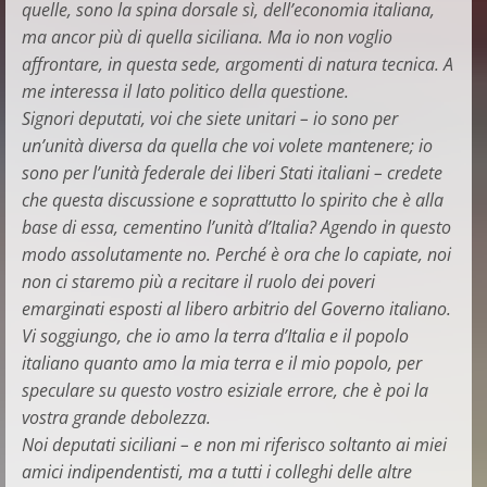
quelle, sono la spina dorsale sì, dell’economia italiana,
ma ancor più di quella siciliana. Ma io non voglio
affrontare, in questa sede, argomenti di natura tecnica. A
me interessa il lato politico della questione.
Signori deputati, voi che siete unitari – io sono per
un’unità diversa da quella che voi volete mantenere; io
sono per l’unità federale dei liberi Stati italiani – credete
che questa discussione e soprattutto lo spirito che è alla
base di essa, cementino l’unità d’Italia? Agendo in questo
modo assolutamente no. Perché è ora che lo capiate, noi
non ci staremo più a recitare il ruolo dei poveri
emarginati esposti al libero arbitrio del Governo italiano.
Vi soggiungo, che io amo la terra d’Italia e il popolo
italiano quanto amo la mia terra e il mio popolo, per
speculare su questo vostro esiziale errore, che è poi la
vostra grande debolezza.
Noi deputati siciliani – e non mi riferisco soltanto ai miei
amici indipendentisti, ma a tutti i colleghi delle altre