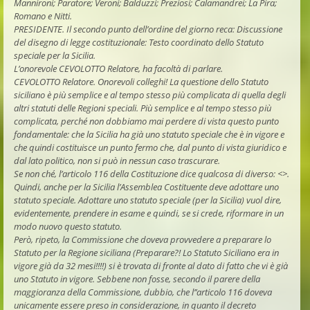
Mannironi; Paratore; Veroni; Balduzzi; Preziosi; Calamandrei; La Pira;
Romano e Nitti.
PRESIDENTE. Il secondo punto dell’ordine del giorno reca: Discussione
del disegno di legge costituzionale: Testo coordinato dello Statuto
speciale per la Sicilia.
L’onorevole CEVOLOTTO Relatore, ha facoltà di parlare.
CEVOLOTTO Relatore. Onorevoli colleghi! La questione dello Statuto
siciliano è più semplice e al tempo stesso più complicata di quella degli
altri statuti delle Regioni speciali. Più semplice e al tempo stesso più
complicata, perché non dobbiamo mai perdere di vista questo punto
fondamentale: che la Sicilia ha già uno statuto speciale che è in vigore e
che quindi costituisce un punto fermo che, dal punto di vista giuridico e
dal lato politico, non si può in nessun caso trascurare.
Se non ché, l’articolo 116 della Costituzione dice qualcosa di diverso: <
>.
Quindi, anche per la Sicilia l’Assemblea Costituente deve adottare uno
statuto speciale. Adottare uno statuto speciale (per la Sicilia) vuol dire,
evidentemente, prendere in esame e quindi, se si crede, riformare in un
modo nuovo questo statuto.
Però, ripeto, la Commissione che doveva provvedere a preparare lo
Statuto per la Regione siciliana (Preparare?! Lo Statuto Siciliano era in
vigore già da 32 mesi!!!!) si è trovata di fronte al dato di fatto che vi è già
uno Statuto in vigore. Sebbene non fosse, secondo il parere della
maggioranza della Commissione, dubbio, che l’’articolo 116 doveva
unicamente essere preso in considerazione, in quanto il decreto