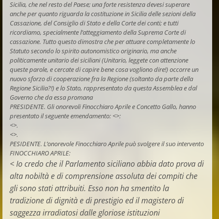
Sicilia, che nel resto del Paese; una forte resistenza devesi superare
anche per quanto riguarda la costituzione in Sicilia delle sezioni della
Cassazione, del Consiglio di Stato e della Corte dei conti; e tutti
ricordiamo, specialmente l’atteggiamento della Suprema Corte di
cassazione. Tutto questo dimostra che per attuare completamente lo
Statuto secondo lo spirito autonomistico originario, ma anche
politicamente unitario dei siciliani (Unitario, leggete con attenzione
queste parole, e cercate di capire bene cosa vogliono dire!) occorre un
nuovo sforzo di cooperazione fra la Regione (soltanto da parte della
Regione Sicilia?!) e lo Stato, rappresentato da questa Assemblea e dal
Governo che da essa promana
PRESIDENTE. Gli onorevoli Finocchiaro Aprile e Concetto Gallo, hanno
presentato il seguente emendamento: <
>:
<
>.
<
>.
PESIDENTE. L’onorevole Finocchiaro Aprile può svolgere il suo intervento
FINOCCHIARO APRILE:
< Io credo che il Parlamento siciliano abbia dato prova di
alta nobiltà e di comprensione assoluta dei compiti che
gli sono stati attribuiti. Esso non ha smentito la
tradizione di dignità e di prestigio ed il magistero di
saggezza irradiatosi dalle gloriose istituzioni