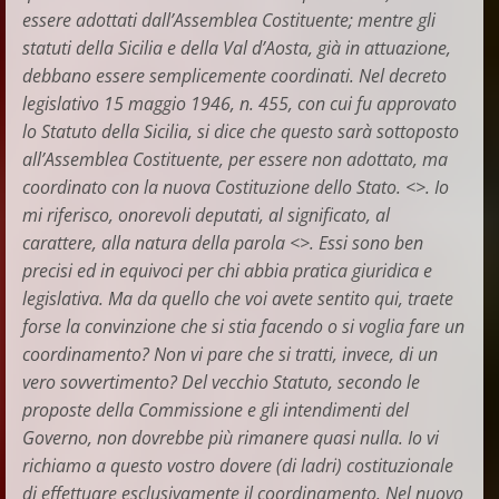
essere adottati dall’Assemblea Costituente; mentre gli
statuti della Sicilia e della Val d’Aosta, già in attuazione,
debbano essere semplicemente coordinati. Nel decreto
legislativo 15 maggio 1946, n. 455, con cui fu approvato
lo Statuto della Sicilia, si dice che questo sarà sottoposto
all’Assemblea Costituente, per essere non adottato, ma
coordinato con la nuova Costituzione dello Stato. <>. Io
mi riferisco, onorevoli deputati, al significato, al
carattere, alla natura della parola <>. Essi sono ben
precisi ed in equivoci per chi abbia pratica giuridica e
legislativa. Ma da quello che voi avete sentito qui, traete
forse la convinzione che si stia facendo o si voglia fare un
coordinamento? Non vi pare che si tratti, invece, di un
vero sovvertimento? Del vecchio Statuto, secondo le
proposte della Commissione e gli intendimenti del
Governo, non dovrebbe più rimanere quasi nulla. Io vi
richiamo a questo vostro dovere (di ladri) costituzionale
di effettuare esclusivamente il coordinamento. Nel nuovo