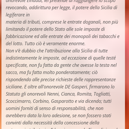
onorevole Einaudi, lei pretende di raggiungere lo scopo
revocando, addirittura per legge, il potere della Sicilia di
legiferare in
materia di tributi, comprese le entrate doganali, non più
limitando il potere dello Stato alle sole imposte di
fabbricazione ed alle entrate dei monopoli dei tabacchi e
del lotto. Tutto ciò è veramente enorme.
Non v’è dubbio che l’attribuzione alla Sicilia di tutte
indistintamente le imposte, ad eccezione di quelle testé
specificate, non fu fatta da gente che avesse la testa nel
sacco, ma fu fatta molto ponderatamente; ciò
rispondendo alle precise richieste delle rappresentanze
siciliane. E oltre all’onorevole DE Gasperi, firmarono lo
Statuto gli onorevoli Nenni, Cianca, Romita, Togliatti,
Scoccimarro, Corbino, Gasparotto e via dicendo; tutti
uomini forniti di senso di responsabilità, che non
avrebbero data la loro adesione, se non fossero stati
convinti dalla necessità della concessione della