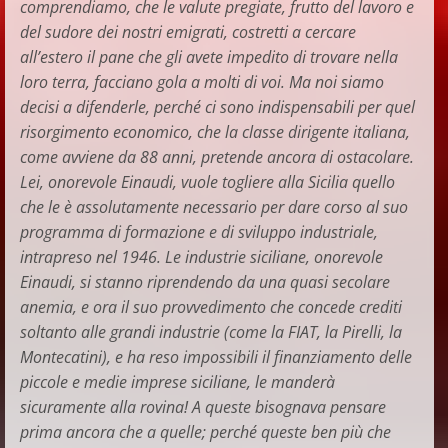
comprendiamo, che le valute pregiate, frutto del lavoro e
del sudore dei nostri emigrati, costretti a cercare
all’estero il pane che gli avete impedito di trovare nella
loro terra, facciano gola a molti di voi. Ma noi siamo
decisi a difenderle, perché ci sono indispensabili per quel
risorgimento economico, che la classe dirigente italiana,
come avviene da 88 anni, pretende ancora di ostacolare.
Lei, onorevole Einaudi, vuole togliere alla Sicilia quello
che le è assolutamente necessario per dare corso al suo
programma di formazione e di sviluppo industriale,
intrapreso nel 1946. Le industrie siciliane, onorevole
Einaudi, si stanno riprendendo da una quasi secolare
anemia, e ora il suo provvedimento che concede crediti
soltanto alle grandi industrie (come la FIAT, la Pirelli, la
Montecatini), e ha reso impossibili il finanziamento delle
piccole e medie imprese siciliane, le manderà
sicuramente alla rovina! A queste bisognava pensare
prima ancora che a quelle; perché queste ben più che