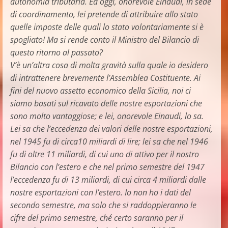
autonomia tributaria. Ed oggi, onorevole Einaudi, in sede
di coordinamento, lei pretende di attribuire allo stato
quelle imposte delle quali lo stato volontariamente si è
spogliato! Ma si rende conto il Ministro del Bilancio di
questo ritorno al passato?
V’è un’altra cosa di molta gravità sulla quale io desidero
di intrattenere brevemente l’Assemblea Costituente. Ai
fini del nuovo assetto economico della Sicilia, noi ci
siamo basati sul ricavato delle nostre esportazioni che
sono molto vantaggiose; e lei, onorevole Einaudi, lo sa.
Lei sa che l’eccedenza dei valori delle nostre esportazioni,
nel 1945 fu di circa10 miliardi di lire; lei sa che nel 1946
fu di oltre 11 miliardi, di cui uno di attivo per il nostro
Bilancio con l’estero e che nel primo semestre del 1947
l’eccedenza fu di 13 miliardi, di cui circa 4 miliardi dalle
nostre esportazioni con l’estero. Io non ho i dati del
secondo semestre, ma solo che si raddoppieranno le
cifre del primo semestre, ché certo saranno per il