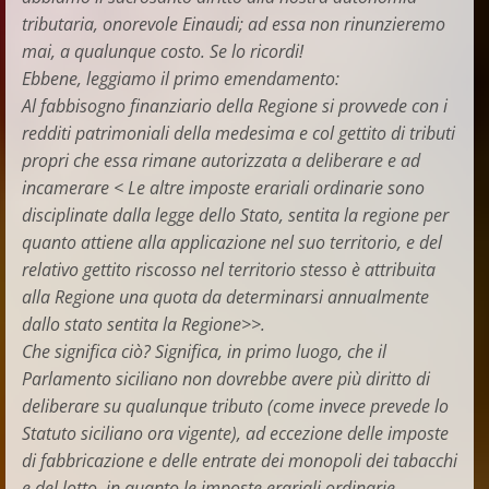
tributaria, onorevole Einaudi; ad essa non rinunzieremo
mai, a qualunque costo. Se lo ricordi!
Ebbene, leggiamo il primo emendamento:
Al fabbisogno finanziario della Regione si provvede con i
redditi patrimoniali della medesima e col gettito di tributi
propri che essa rimane autorizzata a deliberare e ad
incamerare < Le altre imposte erariali ordinarie sono
disciplinate dalla legge dello Stato, sentita la regione per
quanto attiene alla applicazione nel suo territorio, e del
relativo gettito riscosso nel territorio stesso è attribuita
alla Regione una quota da determinarsi annualmente
dallo stato sentita la Regione>>.
Che significa ciò? Significa, in primo luogo, che il
Parlamento siciliano non dovrebbe avere più diritto di
deliberare su qualunque tributo (come invece prevede lo
Statuto siciliano ora vigente), ad eccezione delle imposte
di fabbricazione e delle entrate dei monopoli dei tabacchi
e del lotto, in quanto le imposte erariali ordinarie