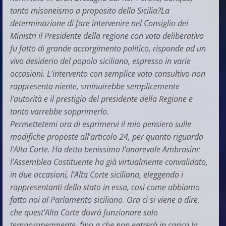
tanto misoneismo a proposito della Sicilia?La
determinazione di fare intervenire nel Consiglio dei
Ministri il Presidente della regione con voto deliberativo
fu fatto di grande accorgimento politico, risponde ad un
vivo desiderio del popolo siciliano, espresso in varie
occasioni. L’intervento con semplice voto consultivo non
rappresenta niente, sminuirebbe semplicemente
l’autorità e il prestigio del presidente della Regione e
tanto varrebbe sopprimerlo.
Permettetemi ora di esprimervi il mio pensiero sulle
modifiche proposte all’articolo 24, per quanto riguarda
l’Alta Corte. Ha detto benissimo l’onorevole Ambrosini:
l’Assemblea Costituente ha già virtualmente convalidato,
in due occasioni, l’Alta Corte siciliana, eleggendo i
rappresentanti dello stato in essa, così come abbiamo
fatto noi al Parlamento siciliano. Ora ci si viene a dire,
che quest’Alta Corte dovrà funzionare solo
temporaneamente, fino a che non entrerà in carica la