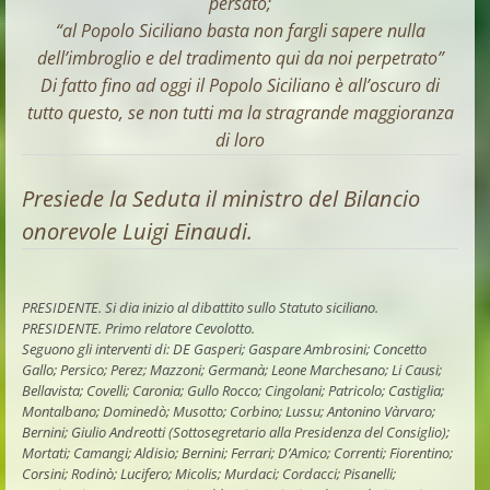
persato;
“al Popolo Siciliano basta non fargli sapere nulla
dell’imbroglio e del tradimento qui da noi perpetrato”
Di fatto fino ad oggi il Popolo Siciliano è all’oscuro di
tutto questo, se non tutti ma la stragrande maggioranza
di loro
Presiede la Seduta il ministro del Bilancio
onorevole Luigi Einaudi.
PRESIDENTE. Si dia inizio al dibattito sullo Statuto siciliano.
PRESIDENTE. Primo relatore Cevolotto.
Seguono gli interventi di: DE Gasperi; Gaspare Ambrosini; Concetto
Gallo; Persico; Perez; Mazzoni; Germanà; Leone Marchesano; Li Causi;
Bellavista; Covelli; Caronia; Gullo Rocco; Cingolani; Patricolo; Castiglia;
Montalbano; Dominedò; Musotto; Corbino; Lussu; Antonino Vàrvaro;
Bernini; Giulio Andreotti (Sottosegretario alla Presidenza del Consiglio);
Mortati; Camangi; Aldisio; Bernini; Ferrari; D’Amico; Correnti; Fiorentino;
Corsini; Rodinò; Lucifero; Micolis; Murdaci; Cordacci; Pisanelli;