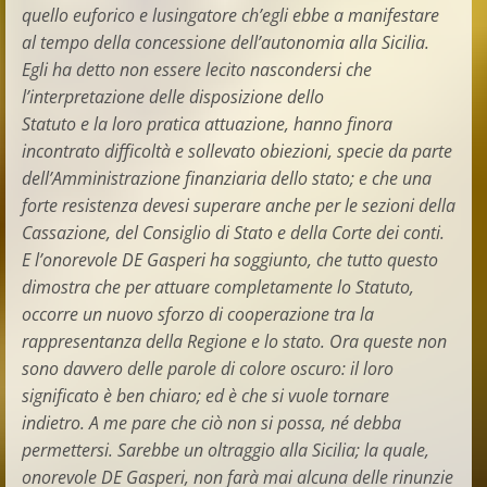
quello euforico e lusingatore ch’egli ebbe a manifestare
al tempo della concessione dell’autonomia alla Sicilia.
Egli ha detto non essere lecito nascondersi che
l’interpretazione delle disposizione dello
Statuto e la loro pratica attuazione, hanno finora
incontrato difficoltà e sollevato obiezioni, specie da parte
dell’Amministrazione finanziaria dello stato; e che una
forte resistenza devesi superare anche per le sezioni della
Cassazione, del Consiglio di Stato e della Corte dei conti.
E l’onorevole DE Gasperi ha soggiunto, che tutto questo
dimostra che per attuare completamente lo Statuto,
occorre un nuovo sforzo di cooperazione tra la
rappresentanza della Regione e lo stato. Ora queste non
sono davvero delle parole di colore oscuro: il loro
significato è ben chiaro; ed è che si vuole tornare
indietro. A me pare che ciò non si possa, né debba
permettersi. Sarebbe un oltraggio alla Sicilia; la quale,
onorevole DE Gasperi, non farà mai alcuna delle rinunzie