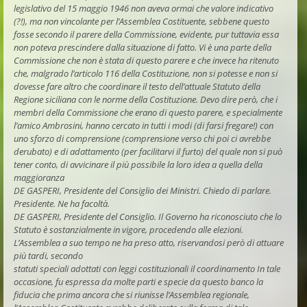
legislativo del 15 maggio 1946 non aveva ormai che valore indicativo
(?!), ma non vincolante per l’Assemblea Costituente, sebbene questo
fosse secondo il parere della Commissione, evidente, pur tuttavia essa
non poteva prescindere dalla situazione di fatto. Vi è una parte della
Commissione che non è stata di questo parere e che invece ha ritenuto
che, malgrado l’articolo 116 della Costituzione, non si potesse e non si
dovesse fare altro che coordinare il testo dell’attuale Statuto della
Regione siciliana con le norme della Costituzione. Devo dire però, che i
membri della Commissione che erano di questo parere, e specialmente
l’amico Ambrosini, hanno cercato in tutti i modi (di farsi fregare!) con
uno sforzo di comprensione (comprensione verso chi poi ci avrebbe
derubato) e di adattamento (per facilitarvi il furto) del quale non si può
tener conto, di avvicinare il più possibile la loro idea a quella della
maggioranza
DE GASPERI, Presidente del Consiglio dei Ministri. Chiedo di parlare.
Presidente. Ne ha facoltà.
DE GASPERI, Presidente del Consiglio. Il Governo ha riconosciuto che lo
Statuto è sostanzialmente in vigore, procedendo alle elezioni.
L’Assemblea a suo tempo ne ha preso atto, riservandosi però di attuare
più tardi, secondo
statuti speciali adottati con leggi costituzionali il coordinamento In tale
occasione, fu espressa da molte parti e specie da questo banco la
fiducia che prima ancora che si riunisse l’Assemblea regionale,