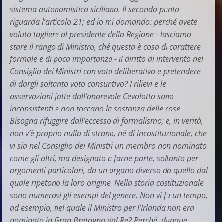
sistema autonomistico siciliano. Il secondo punto
riguarda l’articolo 21; ed io mi domando: perché avete
voluto togliere al presidente della Regione - lasciamo
stare il rango di Ministro, ché questa è cosa di carattere
formale e di poca importanza - il diritto di intervento nel
Consiglio dei Ministri con voto deliberativo e pretendere
di dargli soltanto voto consuntivo? I rilievi e le
osservazioni fatte dall’onorevole Cevolotto sono
inconsistenti e non toccano la sostanza delle cose.
Bisogna rifuggire dall’eccesso di formalismo; e, in verità,
non v’è proprio nulla di strano, né di incostituzionale, che
vi sia nel Consiglio dei Ministri un membro non nominato
come gli altri, ma designato a farne parte, soltanto per
argomenti particolari, da un organo diverso da quello dal
quale ripetono la loro origine. Nella storia costituzionale
sono numerosi gli esempi del genere. Non vi fu un tempo,
ad esempio, nel quale il Ministro per l’Irlanda non era
nominato in Gran Bretagna dal Re? Perché, dunque,