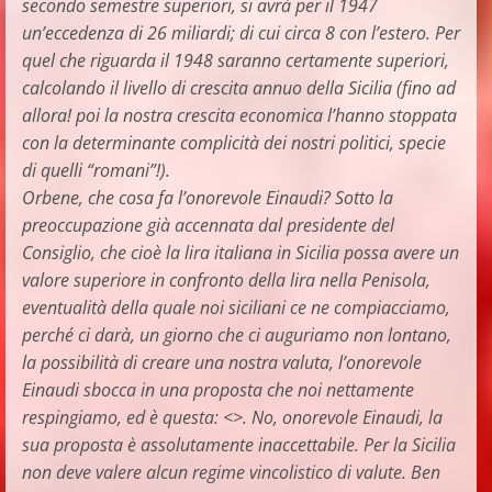
secondo semestre superiori, si avrà per il 1947
un’eccedenza di 26 miliardi; di cui circa 8 con l’estero. Per
quel che riguarda il 1948 saranno certamente superiori,
calcolando il livello di crescita annuo della Sicilia (fino ad
allora! poi la nostra crescita economica l’hanno stoppata
con la determinante complicità dei nostri politici, specie
di quelli “romani”!).
Orbene, che cosa fa l’onorevole Einaudi? Sotto la
preoccupazione già accennata dal presidente del
Consiglio, che cioè la lira italiana in Sicilia possa avere un
valore superiore in confronto della lira nella Penisola,
eventualità della quale noi siciliani ce ne compiacciamo,
perché ci darà, un giorno che ci auguriamo non lontano,
la possibilità di creare una nostra valuta, l’onorevole
Einaudi sbocca in una proposta che noi nettamente
respingiamo, ed è questa: <>. No, onorevole Einaudi, la
sua proposta è assolutamente inaccettabile. Per la Sicilia
non deve valere alcun regime vincolistico di valute. Ben