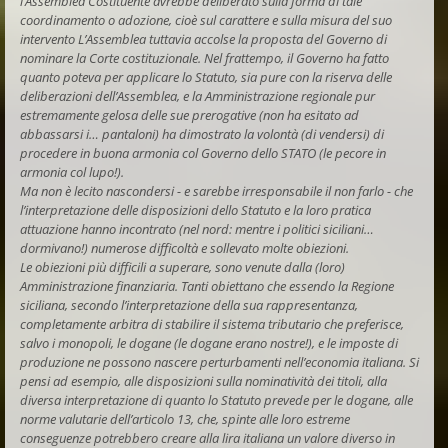
l’Assemblea Costituente avrebbe deliberato sulla forma di tale
coordinamento o adozione, cioè sul carattere e sulla misura del suo
intervento L’Assemblea tuttavia accolse la proposta del Governo di
nominare la Corte costituzionale. Nel frattempo, il Governo ha fatto
quanto poteva per applicare lo Statuto, sia pure con la riserva delle
deliberazioni dell’Assemblea, e la Amministrazione regionale pur
estremamente gelosa delle sue prerogative (non ha esitato ad
abbassarsi i… pantaloni) ha dimostrato la volontà (di vendersi) di
procedere in buona armonia col Governo dello STATO (le pecore in
armonia col lupo!).
Ma non è lecito nascondersi - e sarebbe irresponsabile il non farlo - che
l’interpretazione delle disposizioni dello Statuto e la loro pratica
attuazione hanno incontrato (nel nord: mentre i politici siciliani…
dormivano!) numerose difficoltà e sollevato molte obiezioni.
Le obiezioni più difficili a superare, sono venute dalla (loro)
Amministrazione finanziaria. Tanti obiettano che essendo la Regione
siciliana, secondo l’interpretazione della sua rappresentanza,
completamente arbitra di stabilire il sistema tributario che preferisce,
salvo i monopoli, le dogane (le dogane erano nostre!), e le imposte di
produzione ne possono nascere perturbamenti nell’economia italiana. Si
pensi ad esempio, alle disposizioni sulla nominatività dei titoli, alla
diversa interpretazione di quanto lo Statuto prevede per le dogane, alle
norme valutarie dell’articolo 13, che, spinte alle loro estreme
conseguenze potrebbero creare alla lira italiana un valore diverso in