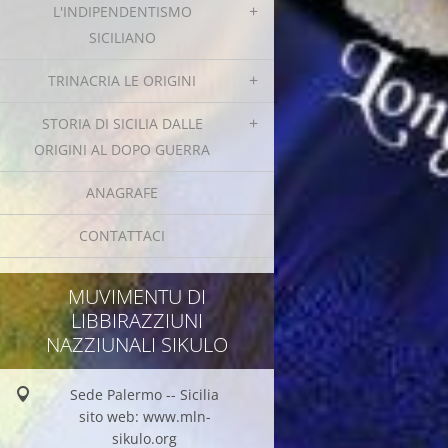
L'INDIPENDENTISMO
SICILIANO
TRINACRIA LE ORIGINI
STORIA DI SICILIA DALLE
ORIGINI AL DOPO GUERRA
ANAGRAFE
CONTATTACI
MUVIMENTU DI
LIBBIRAZZIUNI
NAZZIUNALI SIKULO
Sede Palermo -- Sicilia
sito web: www.mln-
sikulo.org