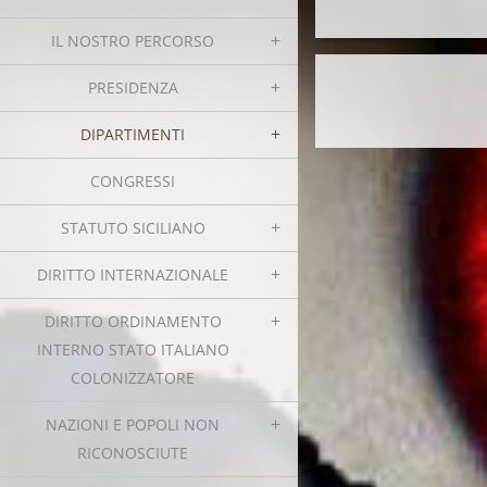
IL NOSTRO PERCORSO
PRESIDENZA
DIPARTIMENTI
CONGRESSI
STATUTO SICILIANO
DIRITTO INTERNAZIONALE
DIRITTO ORDINAMENTO
INTERNO STATO ITALIANO
COLONIZZATORE
NAZIONI E POPOLI NON
RICONOSCIUTE