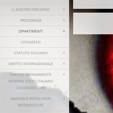
IL NOSTRO PERCORSO
PRESIDENZA
DIPARTIMENTI
CONGRESSI
STATUTO SICILIANO
DIRITTO INTERNAZIONALE
DIRITTO ORDINAMENTO
INTERNO STATO ITALIANO
COLONIZZATORE
NAZIONI E POPOLI NON
RICONOSCIUTE