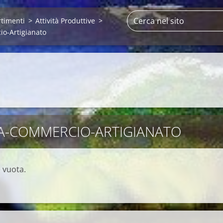
rtimenti
>
Attività Produttive
>
io-Artigianato
A-COMMERCIO-ARTIGIANATO
 vuota.