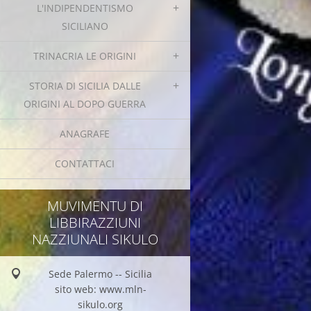
L'INDIPENDENTISMO
SICILIANO
TRINACRIA LE ORIGINI
STORIA DI SICILIA DALLE
ORIGINI AL DOPO GUERRA
ANAGRAFE
CONTATTACI
MUVIMENTU DI
LIBBIRAZZIUNI
NAZZIUNALI SIKULO
Sede Palermo -- Sicilia
sito web: www.mln-
sikulo.org